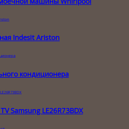
моечной машины Whirlpool
я Indesit Ariston
ьного кондиционера
 ТV Samsung LE26R73BDX