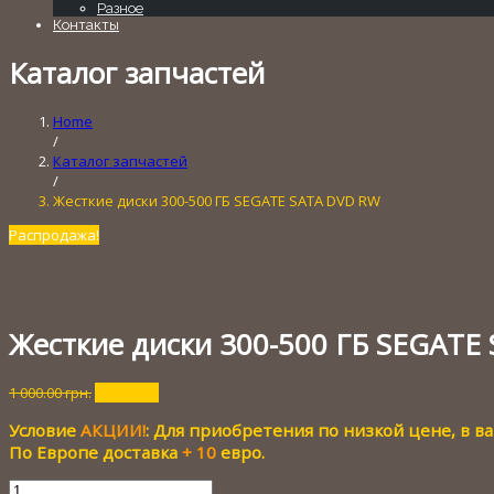
Разное
Контакты
Каталог запчастей
Home
/
Каталог запчастей
/
Жесткие диски 300-500 ГБ SEGATE SATA DVD RW
Распродажа!
Жесткие диски 300-500 ГБ SEGATE
Первоначальная
Текущая
1 000.00
грн.
50.00
грн.
цена
цена:
Условие
АКЦИИ!
: Для приобретения по низкой цене, в 
составляла
50.00 грн..
1
По Европе доставка
+ 10
евро.
000.00 грн..
Количество