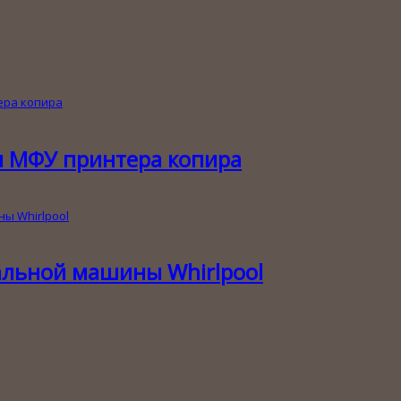
и МФУ принтера копира
альной машины Whirlpool