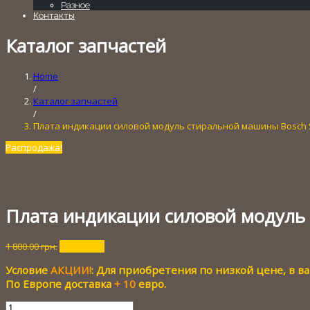
Разное
Контакты
Каталог запчастей
Home
/
Каталог запчастей
/
Плата индикации силовой модуль стиральной машины Bosch
Распродажа!
Плата индикации силовой модуль
Первоначальная
Текущая
1 800.00
грн.
600.00
грн.
цена
цена:
Условие
АКЦИИ!
: Для приобретения по низкой цене, в 
составляла
600.00 грн..
1
По Европе доставка
+ 10
евро.
800.00 грн..
Количество