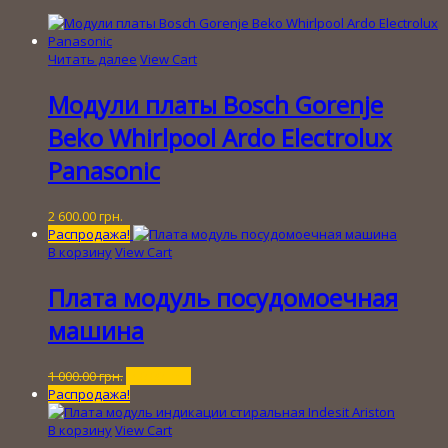
Читать далее
View Cart
Модули платы Bosch Gorenje
Beko Whirlpool Ardo Electrolux
Panasonic
2 600.00
грн.
Распродажа!
В корзину
View Cart
Плата модуль посудомоечная
машина
Первоначальная
Текущая
1 000.00
грн.
150.00
грн.
цена
цена:
Распродажа!
составляла
150.00 грн..
1
В корзину
View Cart
000.00 грн..