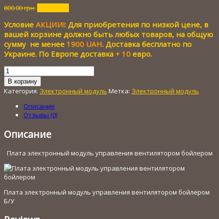
Первоначальная
Текущая
800.00
грн.
150.00
грн.
цена
цена:
Условие
АКЦИИ!
: Для приобретения по низкой цене, в
составляла
150.00 грн..
800.00 грн..
вашей корзине должно быть любых товаров, на общую
сумму не менее
1900 UAH
. Доставка бесплатно по
Украине. По Европе доставка
+ 10
евро.
Количество
товара
В корзину
Плата
Категория:
Электронный модуль
Метка:
Электронный модуль
электронный
модуль
Описание
управления
Отзывы (0)
вентилятором
бойлером
Описание
Плата электронный модуль управления вентилятором бойлером
Плата электронный модуль управления вентилятором бойлером
Б/У