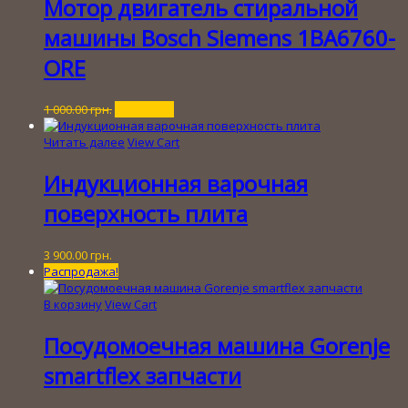
Мотор двигатель стиральной
машины Bosch Siemens 1BA6760-
ORE
Первоначальная
Текущая
1 000.00
грн.
300.00
грн.
цена
цена:
составляла
300.00 грн..
Читать далее
View Cart
1
000.00 грн..
Индукционная варочная
поверхность плита
3 900.00
грн.
Распродажа!
В корзину
View Cart
Посудомоечная машина Gorenje
smartflex запчасти