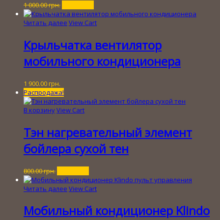
Первоначальная
Текущая
1 000.00
грн.
250.00
грн.
цена
цена:
составляла
250.00 грн..
Читать далее
View Cart
1
000.00 грн..
Крыльчатка вентилятор
мобильного кондиционера
1 900.00
грн.
Распродажа!
В корзину
View Cart
Тэн нагревательный элемент
бойлера сухой тен
Первоначальная
Текущая
800.00
грн.
100.00
грн.
цена
цена:
составляла
100.00 грн..
Читать далее
View Cart
800.00 грн..
Мобильный кондиционер Klindo