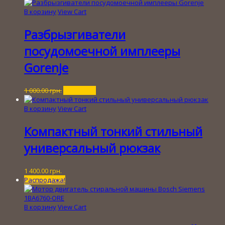
В корзину
View Cart
Разбрызгиватели
посудомоечной имплееры
Gorenje
Первоначальная
Текущая
1 000.00
грн.
200.00
грн.
цена
цена:
составляла
200.00 грн..
В корзину
View Cart
1
000.00 грн..
Компактный тонкий стильный
универсальный рюкзак
1 400.00
грн.
Распродажа!
В корзину
View Cart