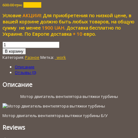
Первоначальная
Текущая
600.00
грн.
50.00
грн.
цена
цена:
Условие
АКЦИИ!
: Для приобретения по низкой цене, в
составляла
50.00 грн..
600.00 грн..
вашей корзине должно быть любых товаров, на общую
сумму не менее
1900 UAH
. Доставка бесплатно по
Украине. По Европе доставка
+ 10
евро.
Количество
товара
В корзину
Мотор
Категория:
Разное
Метка:
_work
двигатель
вентилятора
Описание
вытяжки
Отзывы (0)
турбины
Описание
Мотор двигатель вентилятора вытяжки турбины
Мотор двигатель вентилятора вытяжки турбины Б/У
Reviews