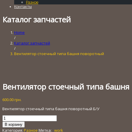
Разное
Контакты
Каталог запчастей
Home
/
Каталог запчастей
/
Вентилятор стоечный типа башня поворотный
Вентилятор стоечный типа башня
600.00
грн.
Вентилятор стоечный типа башня поворотный Б/У
Количество
товара
В корзину
Вентилятор
Категория:
Разное
Метка:
_work