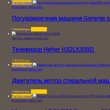
Распродажа!
В корзину
View Cart
Посудомоечная машина Gorenje sm
Первоначальная
Текущая
1 000.00
грн.
250.00
грн.
цена
цена:
составляла
250.00 грн..
Читать далее
View Cart
1
000.00 грн..
Телевизор Heher H32LX350D
1 800.00
грн.
Распродажа!
В корзину
View Cart
Двигатель мотор стиральной маши
Первоначальная
Текущая
1 000.00
грн.
300.00
грн.
цена
цена:
Распродажа!
составляла
300.00 грн..
В корзину
View Cart
1
000.00 грн..