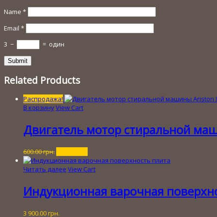
Name
*
Email
*
3
−
=
один
Related Products
Распродажа!
В корзину
View Cart
Двигатель мотор стиральной маши
Первоначальная
Текущая
600.00
грн.
200.00
грн.
цена
цена:
составляла
200.00 грн..
Читать далее
View Cart
600.00 грн..
Индукционная варочная поверхно
3 900.00
грн.