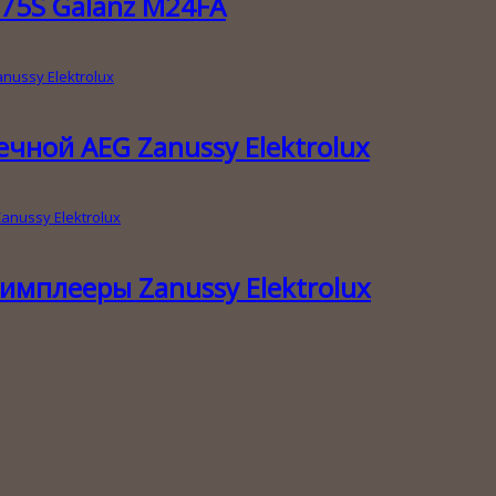
75S Galanz M24FA
ной AEG Zanussy Elektrolux
мплееры Zanussy Elektrolux