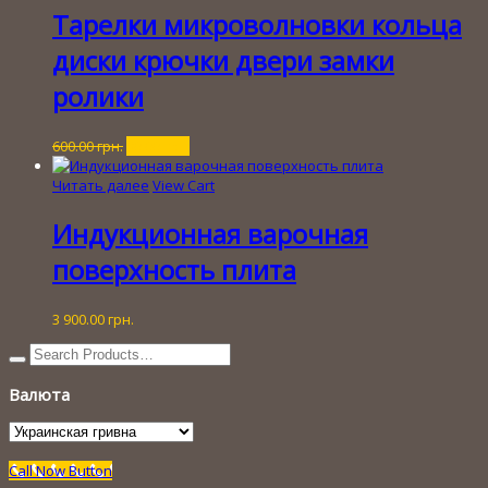
Тарелки микроволновки кольца
диски крючки двери замки
ролики
Первоначальная
Текущая
600.00
грн.
80.00
грн.
цена
цена:
составляла
80.00 грн..
Читать далее
View Cart
600.00 грн..
Индукционная варочная
поверхность плита
3 900.00
грн.
Валюта
Call Now Button