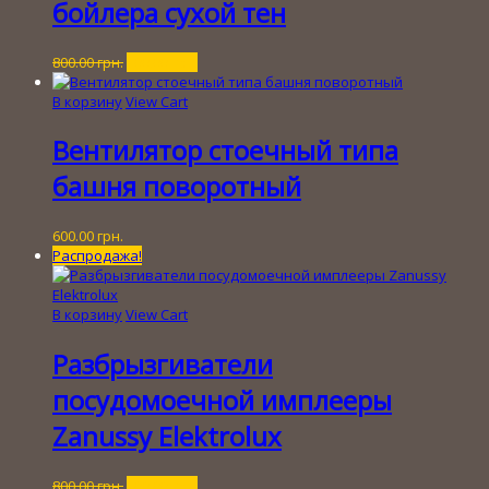
бойлера сухой тен
Первоначальная
Текущая
800.00
грн.
100.00
грн.
цена
цена:
составляла
100.00 грн..
В корзину
View Cart
800.00 грн..
Вентилятор стоечный типа
башня поворотный
600.00
грн.
Распродажа!
В корзину
View Cart
Разбрызгиватели
посудомоечной имплееры
Zanussy Elektrolux
Первоначальная
Текущая
800.00
грн.
100.00
грн.