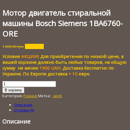
Мотор двигатель стиральной
машины Bosch Siemens 1BA6760-
ORE
Первоначальная
Текущая
1 000.00
грн.
300.00
грн.
цена
цена:
Условие
АКЦИИ!
: Для приобретения по низкой цене, в
составляла
300.00 грн..
1
вашей корзине должно быть любых товаров, на общую
000.00 грн..
сумму не менее
1900 UAH
. Доставка бесплатно по
Украине. По Европе доставка
+ 10
евро.
Количество
товара
В корзину
Мотор
Категория:
Разное
Метка:
_work
двигатель
стиральной
Описание
машины
Отзывы (0)
Bosch
Siemens
Описание
1BA6760-