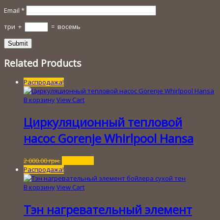
Email
*
три
+
=
восемь
Related Products
Распродажа!
В корзину
View Cart
Циркуляционный тепловой
насос Gorenje Whirlpool Hansa
Первоначальная
Текущая
2 000.00
грн.
400.00
грн.
цена
цена:
Распродажа!
составляла
400.00 грн..
2
В корзину
View Cart
000.00 грн..
Тэн нагревательный элемент