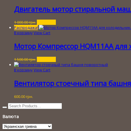
Двигатель мотор стиральной маши
Первоначальная
Текущая
1 000.00
грн.
300.00
грн.
цена
цена:
Распродажа!
составляла
300.00 грн..
В корзину
View Cart
1
000.00 грн..
Мотор Компрессор HQM11AA для 
Первоначальная
Текущая
1 500.00
грн.
300.00
грн.
цена
цена:
составляла
300.00 грн..
В корзину
View Cart
1
500.00 грн..
Вентилятор стоечный типа башн
600.00
грн.
Валюта