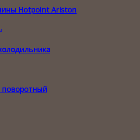
ны Hotpoint Ariston
холодильника
я поворотный