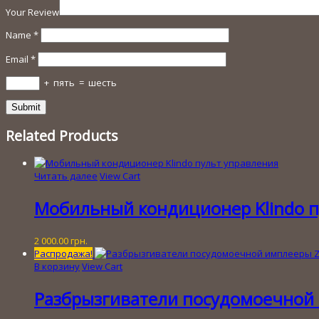
Your Review
Name
*
Email
*
+
пять
=
шесть
Related Products
Читать далее
View Cart
Мобильный кондиционер Klindo п
2 000.00
грн.
Распродажа!
В корзину
View Cart
Разбрызгиватели посудомоечной и