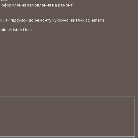
ля оформлення замовлення на ремонт.
.
к і як підсумок до ремонту кухонної витяжки Siemens.
int-Ariston і Інші.