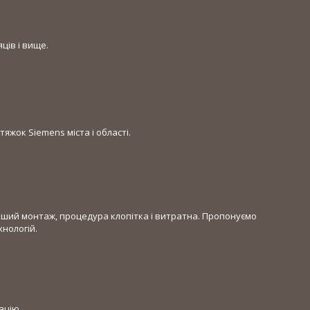
ців і вище.
яжок Siemens міста і області.
льший монтаж, процедура клопітка і витратна. Пропонуємо
нологій.
ацію.