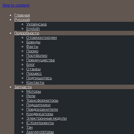
Skip to content
Главная
Русский
Українська
English
Подробности
Отремонтируем
Бренды
Факты
Промо
Портфолио
Преимущества
Блог
Отзывы
Процесс
Подпишитесь
Контакты
Запчасти
Моторы
Реле
Трансформаторы
Подшипники
Предохранители
Конденсаторы
Электронные модули
IC Компоненты
Тэн
Аккумуляторы