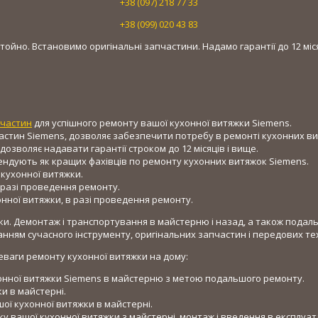
+38 (097) 218 77 33
+38 (099) 020 43 83
ойно. Встановимо оригінальні запчастини. Надамо гарантії до 12 міся
пчастин
для успішного ремонту вашої кухонної витяжки Siemens.
частин Siemens, дозволяє забезпечити потребу в ремонті кухонних вит
дозволяє надавати гарантії строком до 12 місяців і вище.
ендують як кращих фахівців по ремонту кухонних витяжок Siemens.
 кухонної витяжки.
 разі проведення ремонту.
ної витяжки, в разі проведення ремонту.
іки. Демонтаж і транспортування в майстерню і назад, а також пода
нням сучасного інструменту, оригінальних запчастин і передових тех
еваги ремонту кухонної витяжки на дому:
хонної витяжки Siemens в майстерню з метою подальшого ремонту.
и в майстерні.
шої кухонної витяжки в майстерні.
ку вашої кухонної витяжки з майстерні, монтаж і введення в експлуат