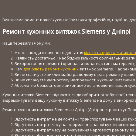
Виконаємо ремонт вашої кухонної витяжки професійно, надійно, дост
Ремонт кухонних витяжок Siemens у Дніпрі
Наші переваги і чому ми:
У нас, завжди в наявності достатня
кількість оригінальних за
Наявність достатньої і необхідної кількості оригінальних зап
Використання в ремонті оригінальних запчастин і матеріалів, 
Нам
довіряють ремонт кухонних
витяжок Siemens. Нас реком
Ви не сплачуєте виклик майстра додому в разі ремонту вашої
Ви не сплачуєте діагностику несправності кухонної витяжки в
Абсолютно безкоштовно виконаємо встановлення вашої кухон
Кухонні витяжки Siemens відносяться до габаритної побутової техн
відремонтувати вашу кухонну витяжку Siemens на дому з використа
Ремонт кухонних витяжок Siemens в Дніпрі (Дніпропетровську). Пер
Відсутність витрат на демонтаж і транспортування вашої ку
Відсутність витрат часу на оформлення вашої кухонної витяжк
Відсутність витрат часу на очікування черговості ремонту ва
Відсутність фінансових витрат і витрат тимчасових на достав