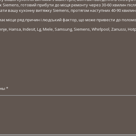
к Siemens, готовий прибути до місця ремонту через 30-60 хвилин піс
вати вашу кухонну витяжку Siemens, протягом наступних 40-90 хвилин
 має місце ряд причин і людський фактор, що може привести до поломо
je, Hansa, Indesit, Lg, Miele, Samsung, Siemens, Whirlpool, Zanussi, Hotpo
ены
*