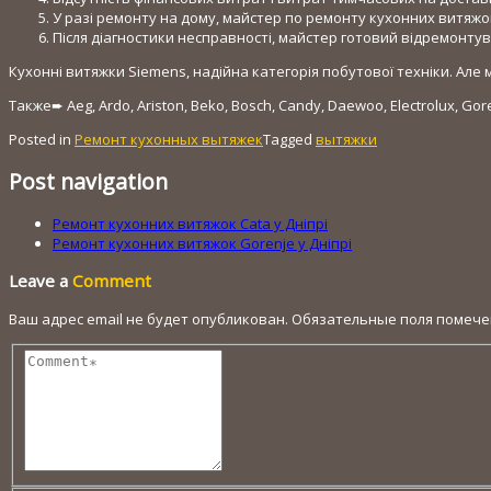
У разі ремонту на дому, майстер по ремонту кухонних витяжо
Після діагностики несправності, майстер готовий відремонту
Кухонні витяжки Siemens, надійна категорія побутової техніки. Але
Также➨ Aeg, Ardo, Ariston, Beko, Bosch, Candy, Daewoo, Electrolux, Goren
Posted in
Ремонт кухонных вытяжек
Tagged
вытяжки
Post navigation
Ремонт кухонних витяжок Cata у Дніпрі
Ремонт кухонних витяжок Gorenje у Дніпрі
Leave a
Comment
Ваш адрес email не будет опубликован.
Обязательные поля помеч