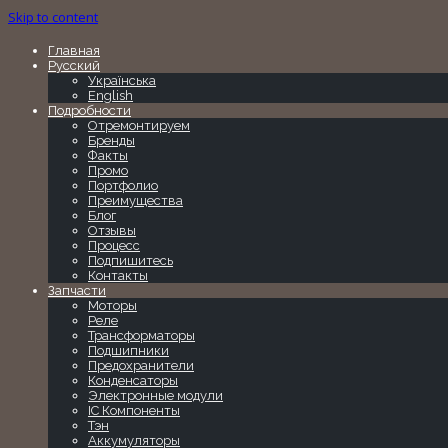
Skip to content
Главная
Русский
Українська
English
Подробности
Отремонтируем
Бренды
Факты
Промо
Портфолио
Преимущества
Блог
Отзывы
Процесс
Подпишитесь
Контакты
Запчасти
Моторы
Реле
Трансформаторы
Подшипники
Предохранители
Конденсаторы
Электронные модули
IC Компоненты
Тэн
Аккумуляторы