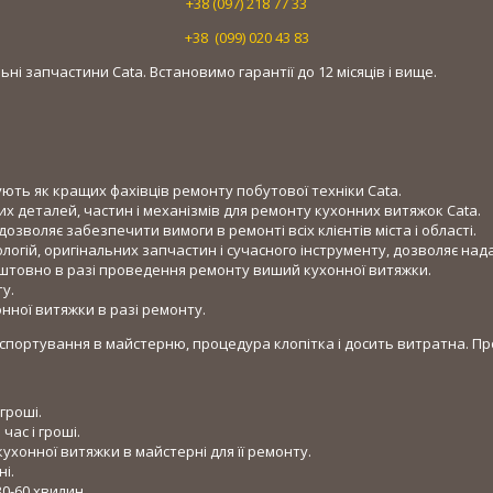
+38 (097) 218 77 33
+38 (099) 020 43 83
і запчастини Cata. Встановимо гарантії до 12 місяців і вище.
ують як кращих фахівців ремонту побутової техніки Cata.
их деталей, частин і механізмів для ремонту кухонних витяжок Cata.
дозволяє забезпечити вимоги в ремонті всіх клієнтів міста і області.
огій, оригінальних запчастин і сучасного інструменту, дозволяє надав
штовно в разі проведення ремонту виший кухонної витяжки.
у.
ної витяжки в разі ремонту.
нспортування в майстерню, процедура клопітка і досить витратна. П
гроші.
ас і гроші.
хонної витяжки в майстерні для її ремонту.
і.
0-60 хвилин.