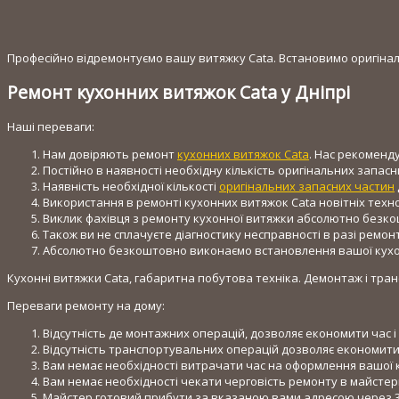
Професійно відремонтуємо вашу витяжку Cata. Встановимо оригінальн
Ремонт кухонних витяжок Cata у Дніпрі
Наші переваги:
Нам довіряють ремонт
кухонних витяжок Cata
. Нас рекоменд
Постійно в наявності необхідну кількість оригінальних запасн
Наявність необхідної кількості
оригінальних запасних частин
Використання в ремонті кухонних витяжок Cata новітніх технол
Виклик фахівця з ремонту кухонної витяжки абсолютно безко
Також ви не сплачуєте діагностику несправності в разі ремонт
Абсолютно безкоштовно виконаємо встановлення вашої кухон
Кухонні витяжки Cata, габаритна побутова техніка. Демонтаж і тра
Переваги ремонту на дому:
Відсутність де монтажних операцій, дозволяє економити час і 
Відсутність транспортувальних операцій дозволяє економити ч
Вам немає необхідності витрачати час на оформлення вашої ку
Вам немає необхідності чекати черговість ремонту в майстерн
Майстер готовий прибути за вказаною вами адресою через 3