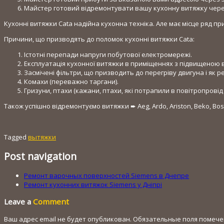
Майстер готовий відремонтувати вашу кухонну витяжку через 
Кухонні витяжки Cata надійна кухонна техніка. Але має місце ряд п
Причини, що призводять до поломок кухонні витяжки Cata:
Істотні перепади напруги побутової електромережі.
Експлуатація кухонної витяжки в приміщеннях з підвищеною в
Засмічені фільтри, що призводить до перегріву двигуна і як 
Комахи (переважно таргани).
Гризуни, птахи (кажани, птахи, які потрапили в повітропровід
Також успішно відремонтуємо витяжки ➨ Aeg, Ardo, Ariston, Beko, Bosch, 
Tagged
вытяжки
Post navigation
Ремонт варочных поверхностей Siemens в Днепре
Ремонт кухонних витяжок Siemens у Дніпрі
Leave a
Comment
Ваш адрес email не будет опубликован.
Обязательные поля помеч