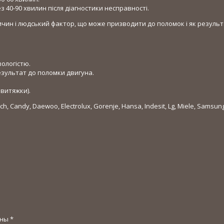
40-90 хвилин після діагностики несправності.
ричин і людський фактор, що може призводити до поломок і як резуль
ологістю.
результат до поломки двигуна.
 витяжки).
Candy, Daewoo, Electrolux, Gorenje, Hansa, Indesit, Lg, Miele, Samsung, 
ены
*