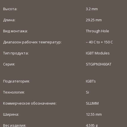
Высота:
3.2 mm
Длина:
29.25 mm
Вид монтажа:
Through Hole
Диапазон рабочих температур:
– 40 C to + 150 C
Тип продукта:
IGBT Modules
Серия:
STGIPN3H60AT
Подкатегория:
IGBTs
Технология:
Si
Коммерческое обозначение:
SLLIMM
Ширина:
12.55 mm
Вес изделия:
4.595 g