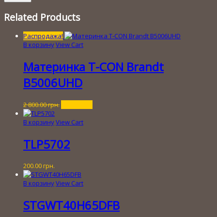
Related Products
Распродажа!
В корзину
View Cart
Материнка T-CON Brandt
B5006UHD
Первоначальная
Текущая
2 800.00
грн.
250.00
грн.
цена
цена:
составляла
250.00 грн..
В корзину
View Cart
2
800.00 грн..
TLP5702
200.00
грн.
В корзину
View Cart
STGWT40H65DFB