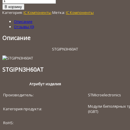
Количество
товара
В корзину
STGIPN3H60AT
Категория:
IC Компоненты
Метка:
IC Компоненты
Описание
Отзывы (0)
Описание
STGIPN3H60AT
STGIPN3H60AT
Атрибут изделия
Производитель:
STMicroelectronics
Модули биполярных т
Категория продукта:
(IGBT)
RoHS: