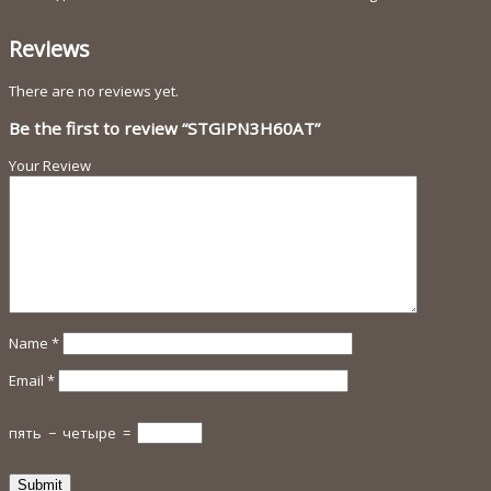
Reviews
There are no reviews yet.
Be the first to review “STGIPN3H60AT”
Your Review
Name
*
Email
*
пять
−
четыре
=