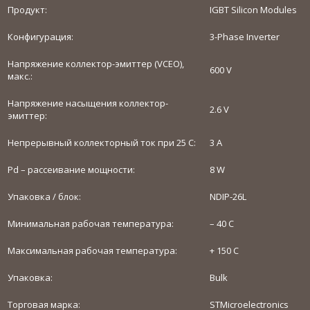
Продукт:
IGBT Silicon Modules
Конфигурация:
3-Phase Inverter
Напряжение коллектор-эмиттер (VCEO),
600 V
макс.:
Напряжение насыщения коллектор-
2.6 V
эмиттер:
Непрерывный коллекторный ток при 25 C:
3 A
Pd – рассеивание мощности:
8 W
Упаковка / блок:
NDIP-26L
Минимальная рабочая температура:
– 40 C
Максимальная рабочая температура:
+ 150 C
Упаковка:
Bulk
Торговая марка:
STMicroelectronics