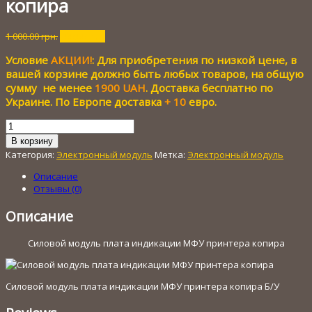
копира
Первоначальная
Текущая
1 000.00
грн.
100.00
грн.
цена
цена:
Условие
АКЦИИ!
: Для приобретения по низкой цене, в
составляла
100.00 грн..
1
вашей корзине должно быть любых товаров, на общую
000.00 грн..
сумму не менее
1900 UAH
. Доставка бесплатно по
Украине. По Европе доставка
+ 10
евро.
Количество
товара
В корзину
Силовой
Категория:
Электронный модуль
Метка:
Электронный модуль
модуль
плата
Описание
индикации
Отзывы (0)
МФУ
принтера
Описание
копира
Силовой модуль плата индикации МФУ принтера копира
Силовой модуль плата индикации МФУ принтера копира Б/У