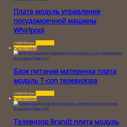
Плата модуль управления
посудомоечной машины
Whirlpool
Первоначальная
Текущая
1 600.00
грн.
100.00
грн.
цена
цена:
Распродажа!
составляла
100.00 грн..
1
В корзину
View Cart
600.00 грн..
Блок питания материнка плата
модуль T-con телевизора
Первоначальная
Текущая
1 600.00
грн.
200.00
грн.
цена
цена:
Распродажа!
составляла
200.00 грн..
1
В корзину
View Cart
600.00 грн..
Телевизор Brandt плата модуль