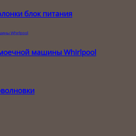
олонки блок питания
моечной машины Whirlpool
оволновки