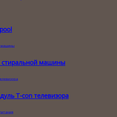
pool
и стиральной машины
дуль T-con телевизора