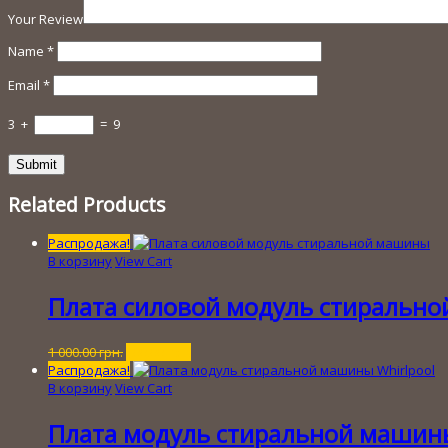
Your Review
Name
*
Email
*
3
+
=
9
Related Products
Распродажа!
В корзину
View Cart
Плата силовой модуль стиральн
Первоначальная
Текущая
1 000.00
грн.
200.00
грн.
цена
цена:
Распродажа!
составляла
200.00 грн..
В корзину
View Cart
1
000.00 грн..
Плата модуль стиральной машины