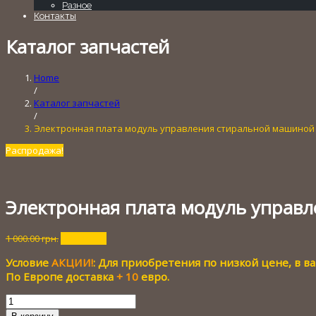
Разное
Контакты
Каталог запчастей
Home
/
Каталог запчастей
/
Электронная плата модуль управления стиральной машиной
Распродажа!
Электронная плата модуль управ
Первоначальная
Текущая
1 000.00
грн.
100.00
грн.
цена
цена:
Условие
АКЦИИ!
: Для приобретения по низкой цене, в 
составляла
100.00 грн..
1
По Европе доставка
+ 10
евро.
000.00 грн..
Количество
товара