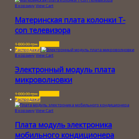
1
В корзину
View Cart
800.00 грн..
Материнская плата колонки T-
con телевизора
Первоначальная
Текущая
1 800.00
грн.
250.00
грн.
цена
цена:
Распродажа!
составляла
250.00 грн..
В корзину
View Cart
1
800.00 грн..
Электронный модуль плата
микроволновки
Первоначальная
Текущая
1 000.00
грн.
100.00
грн.
цена
цена:
Распродажа!
составляла
100.00 грн..
1
В корзину
View Cart
000.00 грн..
Плата модуль электроника
мобильного кондиционера