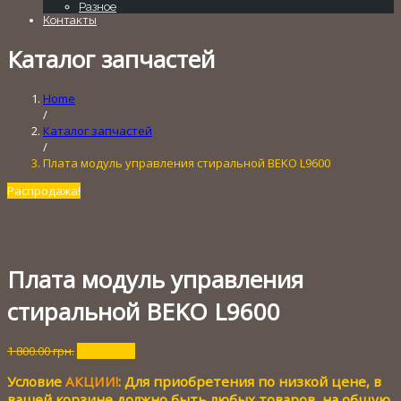
Разное
Контакты
Каталог запчастей
Home
/
Каталог запчастей
/
Плата модуль управления стиральной BEKO L9600
Распродажа!
Плата модуль управления
стиральной BEKO L9600
Первоначальная
Текущая
1 800.00
грн.
250.00
грн.
цена
цена:
Условие
АКЦИИ!
: Для приобретения по низкой цене, в
составляла
250.00 грн..
1
вашей корзине должно быть любых товаров, на общую