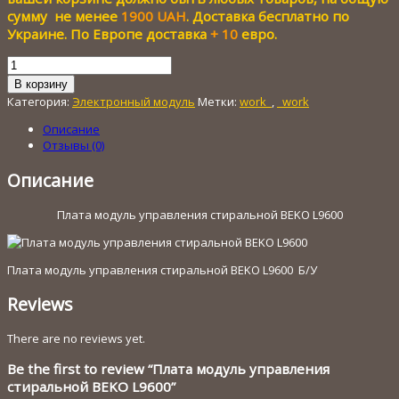
800.00 грн..
сумму не менее
1900 UAH
. Доставка бесплатно по
Украине. По Европе доставка
+ 10
евро.
Количество
товара
В корзину
Плата
Категория:
Электронный модуль
Метки:
work_
,
_work
модуль
управления
Описание
стиральной
Отзывы (0)
BEKO
L9600
Описание
Плата модуль управления стиральной BEKO L9600
Плата модуль управления стиральной BEKO L9600 Б/У
Reviews
There are no reviews yet.
Be the first to review “Плата модуль управления
стиральной BEKO L9600”