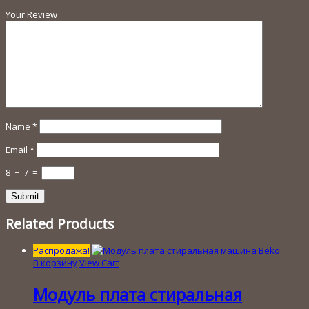
Your Review
Name
*
Email
*
8
−
7
=
Related Products
Распродажа!
В корзину
View Cart
Модуль плата стиральная