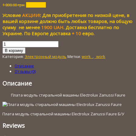
Первоначальная
Текущая
1 800.00
грн.
300.00
грн.
цена
цена:
Условие
АКЦИИ!
: Для приобретения по низкой цене, в
составляла
300.00 грн..
1
вашей корзине должно быть любых товаров, на общую
800.00 грн..
сумму не менее
1900 UAH
. Доставка бесплатно по
Украине. По Европе доставка
+ 10
евро.
Количество
товара
В корзину
Плата
Категория:
Электронный модуль
Метки:
work_
,
_work
модуль
стиральной
Описание
машины
Отзывы (0)
Electrolux
Zanussi
Описание
Faure
Плата модуль стиральной машины Electrolux Zanussi Faure
Плата модуль стиральной машины Electrolux Zanussi Faure Б/У
Reviews