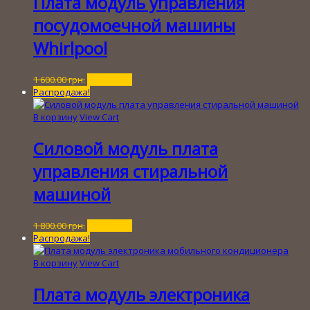
Плата модуль управления
посудомоечной машины
Whirlpool
Первоначальная
Текущая
1 600.00
грн.
100.00
грн.
цена
цена:
Распродажа!
составляла
100.00 грн..
1
В корзину
View Cart
600.00 грн..
Силовой модуль плата
управления стиральной
машиной
Первоначальная
Текущая
1 800.00
грн.
200.00
грн.
цена
цена:
Распродажа!
составляла
200.00 грн..
1
В корзину
View Cart
800.00 грн..
Плата модуль электроника