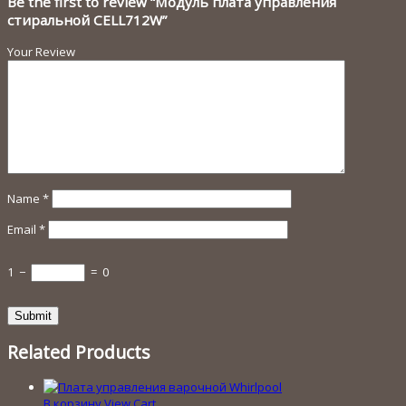
Be the first to review “Модуль плата управления
стиральной CELL712W”
Your Review
Name
*
Email
*
1
−
=
0
Related Products
В корзину
View Cart