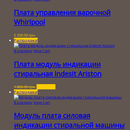
Плата управления варочной
Whirlpool
5 200.00
грн.
Распродажа!
В корзину
View Cart
Плата модуль индикации
стиральная Indesit Ariston
Первоначальная
Текущая
1 800.00
грн.
400.00
грн.
цена
цена:
Распродажа!
составляла
400.00 грн..
1
В корзину
View Cart
800.00 грн..
Модуль плата силовая
индикации стиральной машины