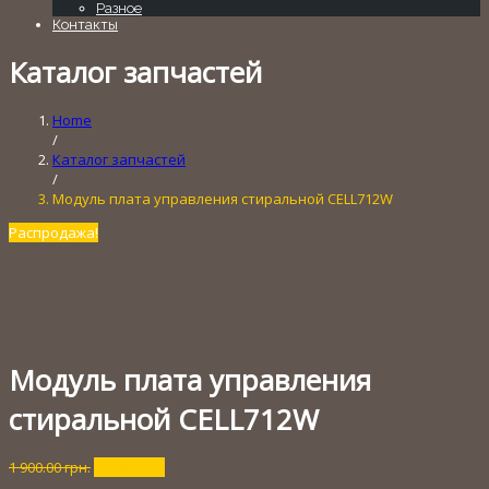
Разное
Контакты
Каталог запчастей
Home
/
Каталог запчастей
/
Модуль плата управления стиральной CELL712W
Распродажа!
Модуль плата управления
стиральной CELL712W
Первоначальная
Текущая
1 900.00
грн.
250.00
грн.
цена
цена: