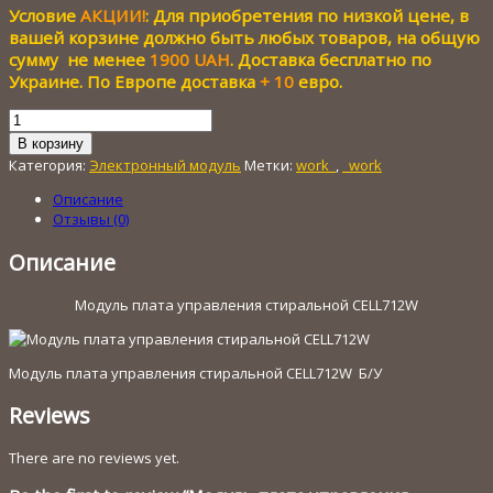
Условие
АКЦИИ!
: Для приобретения по низкой цене, в
составляла
250.00 грн..
1
вашей корзине должно быть любых товаров, на общую
900.00 грн..
сумму не менее
1900 UAH
. Доставка бесплатно по
Украине. По Европе доставка
+ 10
евро.
Количество
товара
В корзину
Модуль
Категория:
Электронный модуль
Метки:
work_
,
_work
плата
управления
Описание
стиральной
Отзывы (0)
CELL712W
Описание
Модуль плата управления стиральной CELL712W
Модуль плата управления стиральной CELL712W Б/У
Reviews
There are no reviews yet.