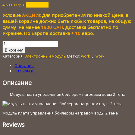
Первоначальная
Текущая
4 600.00
грн.
1 000.00
грн.
цена
цена:
Условие
АКЦИИ!
: Для приобретения по низкой цене, в
составляла
1
4
000.00 грн..
вашей корзине должно быть любых товаров, на общую
600.00 грн..
сумму не менее
1900 UAH
. Доставка бесплатно по
Украине. По Европе доставка
+ 10
евро.
Количество
товара
В корзину
Модуль
Категория:
Электронный модуль
Метки:
work_
,
_work
плата
управления
Описание
бойлером
Отзывы (0)
нагревом
воды
Описание
2
тена
Модуль плата управления бойлером нагревом воды 2 тена
Модуль плата управления бойлером нагревом воды 2 тена
Reviews