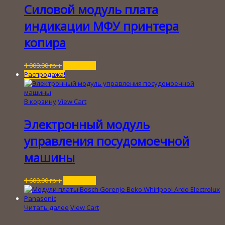
Силовой модуль плата
индикации МФУ принтера
копира
Первоначальная
Текущая
1 000.00
грн.
100.00
грн.
цена
цена:
Распродажа!
составляла
100.00 грн..
1
000.00 грн..
В корзину
View Cart
Электронный модуль
управления посудомоечной
машины
Первоначальная
Текущая
1 600.00
грн.
200.00
грн.
цена
цена:
составляла
200.00 грн..
1
Читать далее
View Cart
600.00 грн..