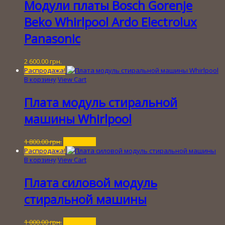
Модули платы Bosch Gorenje
Beko Whirlpool Ardo Electrolux
Panasonic
2 600.00
грн.
Распродажа!
В корзину
View Cart
Плата модуль стиральной
машины Whirlpool
Первоначальная
Текущая
1 800.00
грн.
200.00
грн.
цена
цена:
Распродажа!
составляла
200.00 грн..
В корзину
View Cart
1
800.00 грн..
Плата силовой модуль
стиральной машины
Первоначальная
Текущая
1 000.00
грн.
200.00
грн.