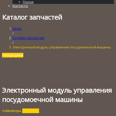
Разное
Контакты
Каталог запчастей
Home
/
Каталог запчастей
/
Электронный модуль управления посудомоечной машины
Распродажа!
Электронный модуль управления
посудомоечной машины
Первоначальная
Текущая
1 600.00
грн.
200.00
грн.
цена
цена: