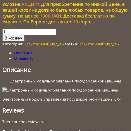
Условие
АКЦИИ!
: Для приобретения по низкой цене, в
составляла
200.00 грн..
1
вашей корзине должно быть любых товаров, на общую
600.00 грн..
сумму не менее
1900 UAH
. Доставка бесплатно по
Украине. По Европе доставка
+ 10
евро.
Количество
товара
В корзину
Электронный
Категория:
Электронный модуль
Метка:
Электронный модуль
модуль
управления
Описание
посудомоечной
Отзывы (0)
машины
Описание
Электронный модуль управления посудомоечной машины
Электронный модуль управления посудомоечной машины Б/У
Reviews
There are no reviews yet.