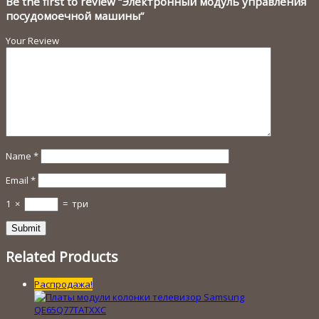
Be the first to review “Электронный модуль управления
посудомоечной машины”
Your Review
Name
*
Email
*
1
×
=
три
Related Products
Распродажа!