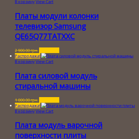
В корзину
View Cart
Платы модули колонки
телевизор Samsung
QE65Q77TATXXC
Первоначальная
Текущая
2 900.00
грн.
350.00
грн.
цена
цена:
Распродажа!
составляла
350.00 грн..
В корзину
View Cart
2
900.00 грн..
Плата силовой модуль
стиральной машины
Первоначальная
Текущая
1 000.00
грн.
200.00
грн.
цена
цена:
Распродажа!
составляла
200.00 грн..
В корзину
View Cart
1
000.00 грн..
Плата модуль варочной
поверхности плиты