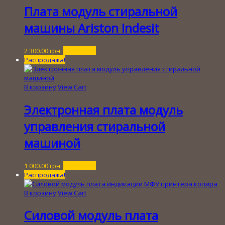
Плата модуль стиральной
машины Ariston Indesit
Первоначальная
Текущая
2 300.00
грн.
250.00
грн.
цена
цена:
Распродажа!
составляла
250.00 грн..
2
300.00 грн..
В корзину
View Cart
Электронная плата модуль
управления стиральной
машиной
Первоначальная
Текущая
1 000.00
грн.
100.00
грн.
цена
цена:
Распродажа!
составляла
100.00 грн..
1
В корзину
View Cart
000.00 грн..
Силовой модуль плата