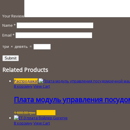
Your Review
Name
*
Email
*
три
×
девять
=
Related Products
Распродажа!
В корзину
View Cart
Плата модуль управления посудо
Первоначальная
Текущая
1 600.00
грн.
100.00
грн.
цена
цена:
составляла
100.00 грн..
В корзину
View Cart
1