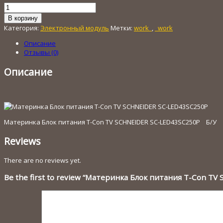
Количество
товара
В корзину
Материнка
Категория:
Электронный модуль
Метки:
work_
,
_work
Блок
питания
Описание
T-
Отзывы (0)
Con
TV
Описание
SCHNEIDER
SC-
LED43SC250P
Материнка Блок питания T-Con TV SCHNEIDER SC-LED43SC250P Б/У
Reviews
There are no reviews yet.
Be the first to review “Материнка Блок питания T-Con T