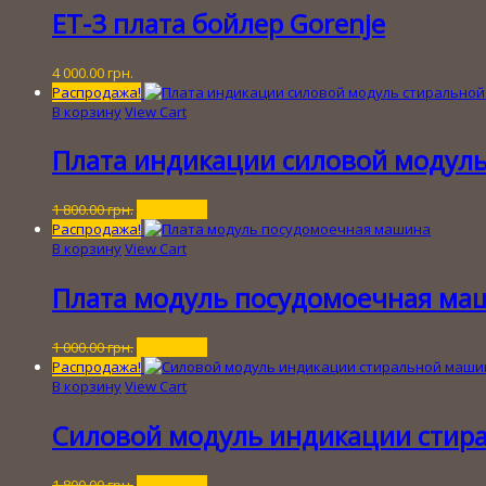
600.00 грн..
ET-3 плата бойлер Gorenje
4 000.00
грн.
Распродажа!
В корзину
View Cart
Плата индикации силовой модуль
Первоначальная
Текущая
1 800.00
грн.
600.00
грн.
цена
цена:
Распродажа!
составляла
600.00 грн..
В корзину
View Cart
1
800.00 грн..
Плата модуль посудомоечная ма
Первоначальная
Текущая
1 000.00
грн.
150.00
грн.
цена
цена:
Распродажа!
составляла
150.00 грн..
В корзину
View Cart
1
000.00 грн..
Силовой модуль индикации стир
Первоначальная
Текущая
1 800.00
грн.
400.00
грн.