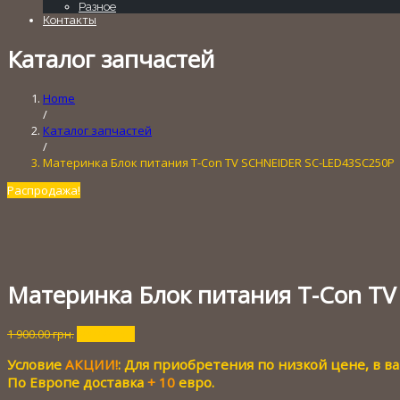
Разное
Контакты
Каталог запчастей
Home
/
Каталог запчастей
/
Материнка Блок питания T-Con TV SCHNEIDER SC-LED43SC250P
Распродажа!
Материнка Блок питания T-Con T
Первоначальная
Текущая
1 900.00
грн.
300.00
грн.
цена
цена:
Условие
АКЦИИ!
: Для приобретения по низкой цене, в 
составляла
300.00 грн..
1
По Европе доставка
+ 10
евро.
900.00 грн..