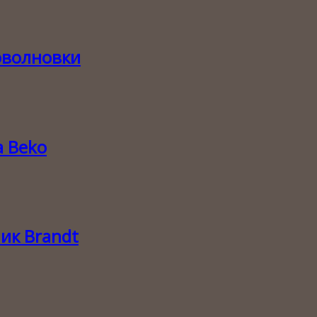
оволновки
 Beko
ик Brandt