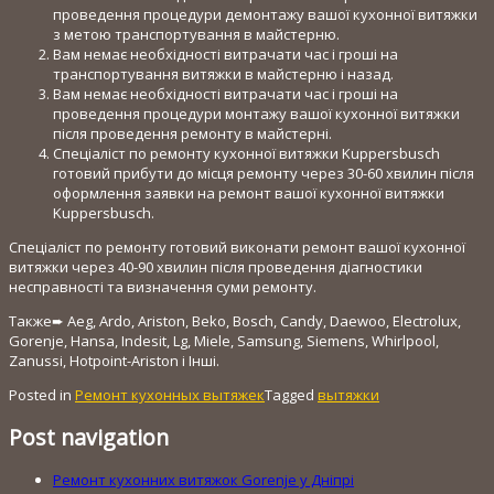
проведення процедури демонтажу вашої кухонної витяжки
з метою транспортування в майстерню.
Вам немає необхідності витрачати час і гроші на
транспортування витяжки в майстерню і назад.
Вам немає необхідності витрачати час і гроші на
проведення процедури монтажу вашої кухонної витяжки
після проведення ремонту в майстерні.
Спеціаліст по ремонту кухонної витяжки Kuppersbusch
готовий прибути до місця ремонту через 30-60 хвилин після
оформлення заявки на ремонт вашої кухонної витяжки
Kuppersbusch.
Спеціаліст по ремонту готовий виконати ремонт вашої кухонної
витяжки через 40-90 хвилин після проведення діагностики
несправності та визначення суми ремонту.
Также➨ Aeg, Ardo, Ariston, Beko, Bosch, Candy, Daewoo, Electrolux,
Gorenje, Hansa, Indesit, Lg, Miele, Samsung, Siemens, Whirlpool,
Zanussi, Hotpoint-Ariston і Інші.
Posted in
Ремонт кухонных вытяжек
Tagged
вытяжки
Post navigation
Ремонт кухонних витяжок Gorenje у Дніпрі