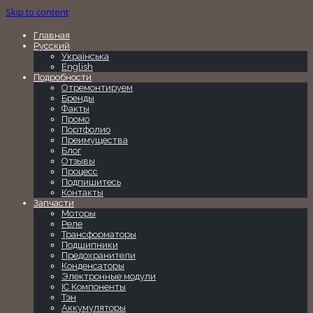
Skip to content
Главная
Русский
Українська
English
Подробности
Отремонтируем
Бренды
Факты
Промо
Портфолио
Преимущества
Блог
Отзывы
Процесс
Подпишитесь
Контакты
Запчасти
Моторы
Реле
Трансформаторы
Подшипники
Предохранители
Конденсаторы
Электронные модули
IC Компоненты
Тэн
Аккумуляторы