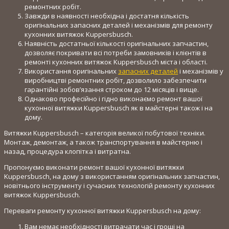
ремонтних робіт.
Завжди в наявності необхідна і достатня кількість
оригінальних запасних деталей і механізмів для ремонту
кухонних витяжок Kuppersbusch.
Наявність достатньої кількості оригінальних запчастин,
дозволяє покривати всі потреби замовників і клієнтів в
ремонті кухонних витяжок Kuppersbusch міста і області.
Використання оригінальних
запасних деталей
і механізмів у
виробництві ремонтних робіт, дозволило забезпечити
гарантійні зобов’язання строком до 12 місяців і вище.
Однаково професійно і гідно виконаємо ремонт вашої
кухонної витяжки Kuppersbusch як в майстерні також і на
дому.
Витяжки Kuppersbusch – категорія великої побутової техніки.
Монтаж, демонтаж, а також транспортування в майстерню і
назад, процедура клопітка і витратна.
Пропонуємо виконати ремонт вашої кухонної витяжки
Kuppersbusch, на дому з використанням оригінальних запчастин,
новітнього інструменту і сучасних технологій ремонту кухонних
витяжок Kuppersbusch.
Переваги ремонту кухонної витяжки Kuppersbusch на дому:
Вам немає необхідності витрачати час і гроші на