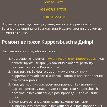
Телефонуйте
+38 (097) 218 77 33
+38 (099) 020 43 83
Відремонтуємо гідно вашу кухонну витяжку Kuppersbusch.
Встановимо оригінальні запчастини. Надамо гарантії строком до
12 місяців і вище.
Ремонт витяжок Kuppersbusch в Дніпрі
Наші переваги і чому обирають нас:
Нам довіряють ремонт
кухонних витяжок Kuppersbusch
. Нас
рекомендують як кращих фахівців в області ремонту
кухонних витяжок Kuppersbusch.
У нас виклик фахівця з ремонту кухонної витяжки
Kuppersbusch, абсолютно безкоштовно, в разі проведення
ремонтних робіт.
У нас діагностика фахівцем несправності і визначення
вартості ремонту вашої кухонної витяжки Kuppersbusch,
абсолютно безкоштовно, в разі проведення ремонтних
робіт.
Виконаємо встановлення вашої кухонної витяжки
Kuppersbusch абсолютно безкоштовно, в разі проведення