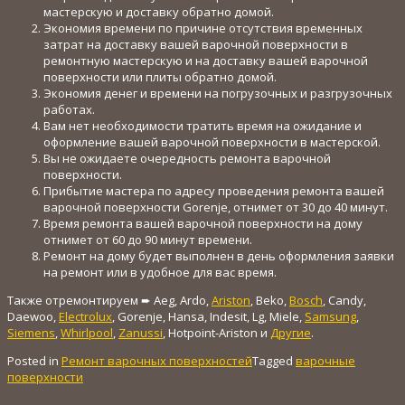
мастерскую и доставку обратно домой.
Экономия времени по причине отсутствия временных
затрат на доставку вашей варочной поверхности в
ремонтную мастерскую и на доставку вашей варочной
поверхности или плиты обратно домой.
Экономия денег и времени на погрузочных и разгрузочных
работах.
Вам нет необходимости тратить время на ожидание и
оформление вашей варочной поверхности в мастерской.
Вы не ожидаете очередность ремонта варочной
поверхности.
Прибытие мастера по адресу проведения ремонта вашей
варочной поверхности Gorenje, отнимет от 30 до 40 минут.
Время ремонта вашей варочной поверхности на дому
отнимет от 60 до 90 минут времени.
Ремонт на дому будет выполнен в день оформления заявки
на ремонт или в удобное для вас время.
Также отремонтируем ➨ Aeg, Ardo,
Ariston
, Beko,
Bosch
, Candy,
Daewoo,
Electrolux
, Gorenje, Hansa, Indesit, Lg, Miele,
Samsung
,
Siemens
,
Whirlpool
,
Zanussi
, Hotpoint-Ariston и
Другие
.
Posted in
Ремонт варочных поверхностей
Tagged
варочные
поверхности