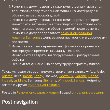
Ремонт на дому позволяет сэкономить деньги, исключая
транспортировку стиральной машины в мастерскую и
обратно из мастерской домой.
Ремонт на дому позволяет сэкономить время, которое
может быть затрачено на транспортировку стиральной
машины в мастерскую и обратно домой после ремонта.
Ремонт на дому предполагает
ремонт стиральной
машины Samsung
в день вызова мастера или в удобное для
вас время.
Исключается трата времени на оформление приемки в
мастерскую и времени на выдачу техники.
Исключаются затраты на погрузочные и разгрузочные
работы.
Экономятся финансы на оплату трудозатрат грузчиков.
Также успешно отремонтируем стиральную технику ➨ Aeg, Ardo,
Ariston
, Beko,
Bosch
,
Candy
, Daewoo,
Electrolux
,
Gorenje
,
Hansa
,
Indesit
,
Lg
,
Miele
, Samsung,
Siemens
,
Whirlpool
,
Zanussi
, Hotpoint-
Ariston и Другая
стиральная техника
.
Posted in
Ремонт стиральных машин
Tagged
стиральные машины
Post navigation