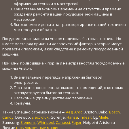
оформления техники в мастерской.
Существенная экономия времени на отсутствии времени
ожидания ремонта вашей посудомоечной машины в
мастерской.
Вы экономите деньги на транспортировке вашей техники в
мастерскую и обратно.
Посудомоечные машины Ariston надежная бытовая техника. Но
имеет место ряд причин и человеческий фактор, которые могут
привести к поломкам, и как следствие к ремонту посудомоечной
машины.
Причины приводящие к порче и неисправностям посудомоечные
машины Ariston:
Значительные перепады напряжения бытовой
электросети.
Постоянно повышенная влажность помещений, в которых
эксплуатируется бытовая техника.
Насекомые (преимущественно тараканы).
Грызуны.
Также успешно отремонтируем ➨
Aeg
,
Ardo
, Ariston, Beko,
Bosch
,
Candy
, Daewoo,
Electrolux
, Gorenje,
Hansa
,
Indesit
, Lg,
Miele
,
Samsung,
Siemens
,
Whirlpool
,
Zanussi
,
Fagor
, Hotpoint-Ariston и
Другие
посудомоечные машины
.