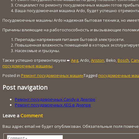
Специалист по ремонту посудомоечных машин готов прибыть 
Ваша посудомоечная машина Ardo, будет успешно отремонтир
Посудомоечные машины Ardo надежная бытовая техника, но имеет 
Причины влияющие на работоспособность и вызывающие поломки
Перепады напряжения питания бытовой электросети.
Повышенная влажность помещений в которых эксплуатирует
Насекомые и грызуны.
Также успешно отремонтируем ➨
Aeg
, Ardo,
Ariston
, Beko,
Bosch
,
Can
посудомоечные машины
.
Posted in
Ремонт посудомоечных машин
Tagged
посудомоечные ма
Post navigation
Ремонт посудомоечных Candy в Днепре
Ремонт посудомоечных AEG в Днепре
Leave a
Comment
Ваш адрес email не будет опубликован.
Обязательные поля помеч