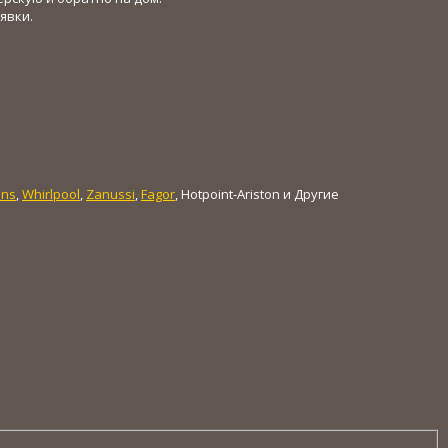
явки.
ens
,
Whirlpool
,
Zanussi
,
Fagor
, Hotpoint-Ariston и Другие