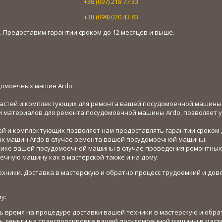
+38 (097) 218 77 33
+38 (099) 020 43 83
. Предоставим гарантии сроком до 12 месяцев и выше.
домоечных машин Ardo.
частей и комплектующих для ремонта вашей посудомоечной машины 
и материалов для ремонта посудомоечной машины Ardo, позволяет
й и комплектующих позволяет нам предоставлять гарантии сроком д
ых машин Ardo в случае ремонта вашей посудомоечной машины.
стике вашей посудомоечной машины в случае проведения ремонтны
ную машину как в мастерской также и на дому.
хники. Доставка в мастерскую и обратно процесс трудоемкий и до
у:
 время на процедуре доставки вашей техники в мастерскую и обрат
 деньги на транспортировке вашей посудомоечной машины в масте