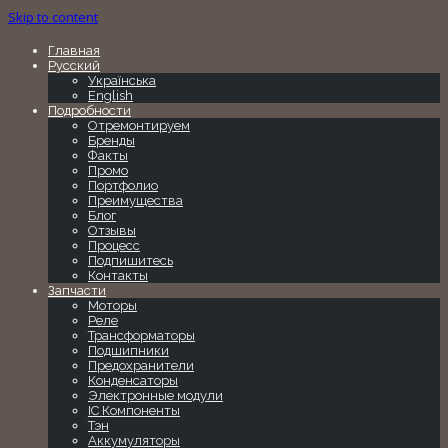
Skip to content
Главная
Русский
Українська
English
Подробности
Отремонтируем
Бренды
Факты
Промо
Портфолио
Преимущества
Блог
Отзывы
Процесс
Подпишитесь
Контакты
Запчасти
Моторы
Реле
Трансформаторы
Подшипники
Предохранители
Конденсаторы
Электронные модули
IC Компоненты
Тэн
Аккумуляторы