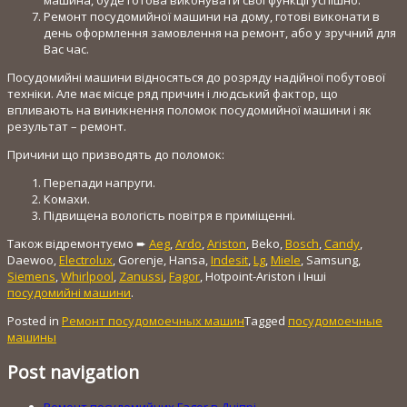
Ремонт посудомийної машини на дому, готові виконати в
день оформлення замовлення на ремонт, або у зручний для
Вас час.
Посудомийні машини відносяться до розряду надійної побутової
техніки. Але має місце ряд причин і людський фактор, що
впливають на виникнення поломок посудомийної машини і як
результат – ремонт.
Причини що призводять до поломок:
Перепади напруги.
Комахи.
Підвищена вологість повітря в приміщенні.
Також відремонтуємо ➨
Aeg
,
Ardo
,
Ariston
, Beko,
Bosch
,
Candy
,
Daewoo,
Electrolux
, Gorenje, Hansa,
Indesit
,
Lg
,
Miele
, Samsung,
Siemens
,
Whirlpool
,
Zanussi
,
Fagor
, Hotpoint-Ariston і Інші
посудомийні машини
.
Posted in
Ремонт посудомоечных машин
Tagged
посудомоечные
машины
Post navigation