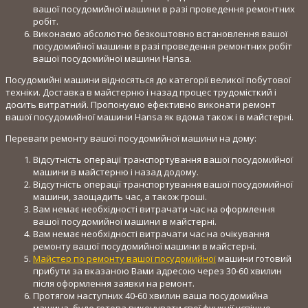
вашої посудомийної машини в разі проведення ремонтних
робіт.
Виконаємо абсолютно безкоштовно встановлення вашої
посудомийної машини в разі проведення ремонтних робіт
вашої посудомийної машини Hansa.
Посудомийні машини відносяться до категорії великої побутової
техніки. Доставка в майстерню і назад процес трудомісткий і
досить витратний. Пропонуємо ефективно виконати ремонт
вашої посудомийної машини Hansa як вдома також і в майстерні.
Переваги ремонту вашої посудомийної машини на дому:
Відсутність операції транспортування вашої посудомийної
машини в майстерню і назад додому.
Відсутність операції транспортування вашої посудомийної
машини, заощадить час, а також гроші.
Вам немає необхідності витрачати час на оформлення
вашої посудомийної машини в майстерні.
Вам немає необхідності витрачати час на очікування
ремонту вашої посудомийної машини в майстерні.
Майстер по ремонту вашої посудомийної
машини готовий
прибути за вказаною Вами адресою через 30-60 хвилин
після оформлення заявки на ремонт.
Протягом наступних 40-60 хвилин ваша посудомийна
машина, буде готова виконувати свої функції успішно.