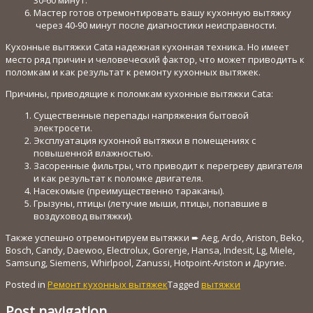
Мастер готов отремонтировать вашу кухонную вытяжку
через 40-90 минут после диагностики неисправности.
Кухонные вытяжки Cata надежная кухонная техника. Но имеет
место ряд причин и человеческий фактор, что может приводить к
поломкам и как результат к ремонту кухонных вытяжек.
Причины, приводящие к поломкам кухонные вытяжки Cata:
Существенные перепады напряжения бытовой
электросети.
Эксплуатация кухонной вытяжки в помещениях с
повышенной влажностью.
Засоренные фильтры, что приводит к перегреву двигателя
и как результат к поломке двигателя.
Насекомые (преимущественно тараканы).
Грызуны, птицы (летучие мыши, птицы, попавшие в
воздуховод вытяжки).
Также успешно отремонтируем вытяжки ➨ Aeg, Ardo, Ariston, Beko,
Bosch, Candy, Daewoo, Electrolux, Gorenje, Hansa, Indesit, Lg, Miele,
Samsung, Siemens, Whirlpool, Zanussi, Hotpoint-Ariston и Другие.
Posted in
Ремонт кухонных вытяжек
Tagged
вытяжки
Post navigation