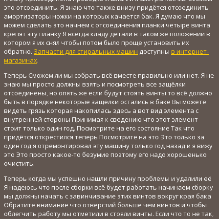
это отсоединить. Я знаю что также внизу придётся отсоединить
амортизаторы ножки на которых качается бак. Я думаю что мы
можем сделать это начнем с отсоединения планки четыре винта
крепят эту планку Я всегда кладу детали в таком же положении в
котором я их снял чтобы потом было проще установить их
обратно.
Запчасти для стиральных машин
доступны
в интернет-
магазинах
.
Теперь Сможем ли мы собрать всё вместе правильно или нет. Я не
знаю мы просто должны взять и посмотреть все защёлки
отсоединены, но опять же если будут стоять винты то всё должно
быть в порядке некоторые защёлки остались в баке Вы можете
видеть грязь которая накопилась здесь а вот вид элемента с
внутренней стороны Принимая к сведению что этот элемент
стоит только один год. Посмотрите на его состояние Так что
придётся открестился теперь Посмотрите на это Это только за
один год я отремонтировал эту машину только год назад и я вижу
это Это просто какое-то безумие поэтому его надо хорошенько
очистить.
Теперь когда мы успешно нашли причину проблемы и удалили её
Я надеюсь что после сборки всё будет работать начинаем сборку
мы должны начать с завинчивание этих винтов вокруг края бака
Обратите внимание что отверстий больше чем винтов и чтобы
облегчить работу мы отметили в стояли винты. Если что то не так,