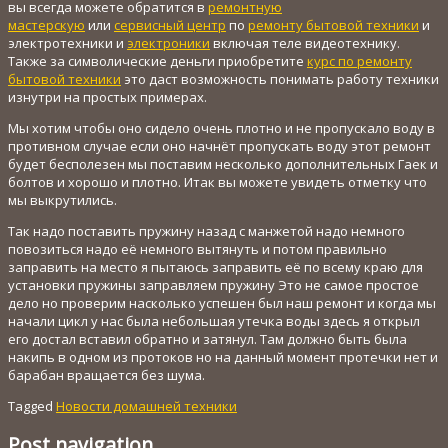
вы всегда можете обратится в
ремонтную
мастерскую
или
сервисный центр
по
ремонту бытовой техники
и
электротехники и
электроники
включая теле видеотехнику.
Также за символические деньги приобретите
курс по ремонту
бытовой техники
это даст возможность понимать работу техники
изнутри на простых примерах.
Мы хотим чтобы оно сидело очень плотно и не пропускало воду в
противном случае если оно начнёт пропускать воду этот ремонт
будет бесполезен мы поставим несколько дополнительных Гаек и
болтов и хорошо и плотно. Итак вы можете увидеть отметку что
мы выкрутились.
Так надо поставить пружину назад с манжетой надо немного
повозиться надо её немного вытянуть и потом правильно
заправить на место я пытаюсь заправить её по всему краю для
установки пружины заправляем пружину Это не самое простое
дело но проверим насколько успешен был наш ремонт и когда мы
начали цикл у нас была небольшая утечка воды здесь я открыл
его достал вставил обратно и затянул. Там должно быть была
накипь в одном из протоков но на данный момент протечки нет и
барабан вращается без шума.
Tagged
Новости домашней техники
Post navigation