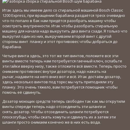
Итак здесь мы имеем дело со стиральной машиной Bosch Classic
1200 Express, при вращении барабана раздаётся треск очевидно
что-то попало в бак нам придётся разобрать машину чтобы
осмотреть внутренности. Итак чтобы разобрать стиральную
машину для начала надо выкрутить два винта сзади. Я только что
выкрутил один из них, выкручиваем второй винт с другой
стороны винт планку и этот противовес чтобы добраться до
барабана.
Четыре винта здесь, это тот же тип винтов, положите все эти
винты вместе теперь нам потребуется гаечный ключ, ослабьте
эти гайки вверху низу, также отложите всё вместе. Теперь просто
снимаем противовес внутри дозатора, надо нажать на
рычаг, надавите на него вниз вот и всё. Итак достаём дозатор,
здесь несколько винтов под торкс мы чуть приподняли эту
планку. Это очень тяжело, вам потребуется помощник чтобы
помочь её сдвинуть.
Дозатор моющих средств теперь свободен так как мы открутили
винты спереди теперь надо отсоединить эти шланги и
снять дозатор. Чтобы отсоединить шланги потребуются
плоскогубцы, чтобы сжать хомуты и сдвинуть их а затем эти
шланги просто снимаем конечно же в них есть вода.