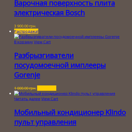
Варочная поверхность плита
электрическая Bosch
3 900.00
грн.
Распродажа!
В корзину
View Cart
Разбрызгиватели
посудомоечной имплееры
Gorenje
Первоначальная
Текущая
1 000.00
грн.
200.00
грн.
цена
цена:
составляла
200.00 грн..
Читать далее
View Cart
1
000.00 грн..
Мобильный кондиционер Klindo
пульт управления