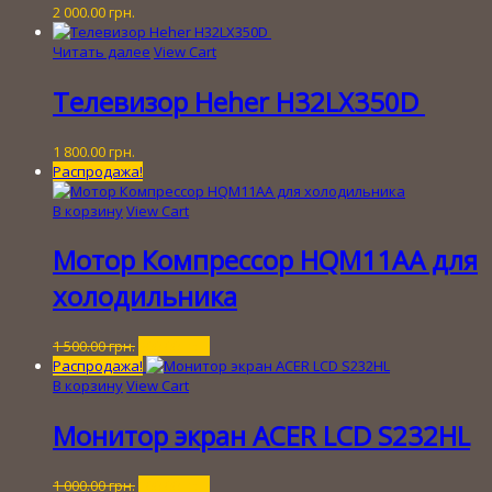
2 000.00
грн.
Читать далее
View Cart
Телевизор Heher H32LX350D
1 800.00
грн.
Распродажа!
В корзину
View Cart
Мотор Компрессор HQM11AA для
холодильника
Первоначальная
Текущая
1 500.00
грн.
300.00
грн.
цена
цена:
Распродажа!
составляла
300.00 грн..
В корзину
View Cart
1
500.00 грн..
Монитор экран ACER LCD S232HL
Первоначальная
Текущая
1 000.00
грн.
100.00
грн.