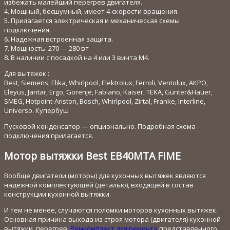
избежать малейший перегрев двигателя.
4. Мощный, бесшумный, имеет 4-скорости вращения.
5. Прилагается электрическая и механическая схемы
подключения.
6. Надежная встроенная защита.
7. Мощность: 270 — 280 вт
8. В наличии с посадкой на 4 или 3 винта М4.
Для вытяжек :
Best, Siemens, Elika, Whirlpool, Elektrolux, Ferroli, Ventolux, АКРО,
Eleyus, Jantar, Ergo, Gorenje, Fabiano, Kaiser, TEKA, Gunter&Hauer,
SMEG, Hotpoint-Ariston, Bosch, Whirlpool, Zirtal, Franke, Interline,
Universo. Купербуш
Пусковой конденсатор — опционально. Подробная схема
подключения прилагается.
Мотор вытяжки Best EB40MTA FIME
Вообще двигатели (моторы) для кухонных вытяжек являются
надежной комплектующей (деталью), входящей в состав
конструкции кухонной вытяжки.
И тем не менее, случаются поломки моторов кухонных вытяжек.
Основная причина выхода из строя мотора (двигателя) кухонной
вытяжки, перегрев.
Ремкомплект для ремонта
представленного