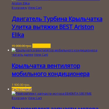
В корзину
View Cart
Двигатель Турбина Крыльчатка
Улитка вытяжки BEST Ariston
Elika
Первоначальная
Текущая
15 000.00
грн.
9 900.00
грн.
цена
цена:
составляла
9
Читать далее
View Cart
15
900.00 грн..
000.00 грн..
Крыльчатка вентилятор
мобильного кондиционера
1 900.00
грн.
Распродажа!
В корзину
View Cart
Ремкомплект запчасти мотора