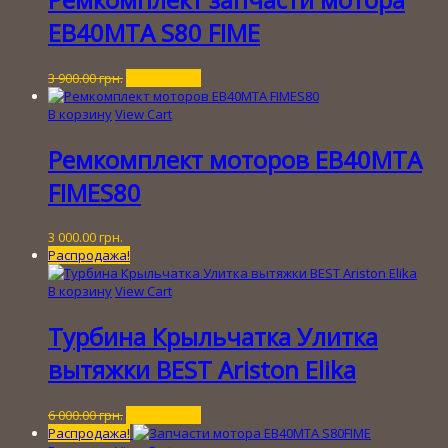
EB40MTA S80 FIME
Первоначальная
Текущая
3 900.00
грн.
3 000.00
грн.
цена
цена:
составляла
3
В корзину
View Cart
3
000.00 грн..
900.00 грн..
Ремкомплект моторов EB40MTA
FIMES80
3 000.00
грн.
Распродажа!
В корзину
View Cart
Турбина Крыльчатка Улитка
вытяжки BEST Ariston Elika
Первоначальная
Текущая
6 000.00
грн.
4 000.00
грн.
цена
цена:
Распродажа!