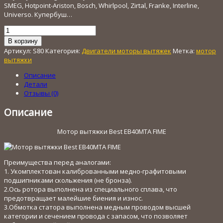
SMEG, Hotpoint-Ariston, Bosch, Whirlpool, Zirtal, Franke, Interline,
Universo. Купербуш…
Количество
товара
В корзину
Мотор
Артикул:
S80
Категория:
Двигатели моторы вытяжек
Метка:
мотор
вытяжки
вытяжки
Best
EB40MTA
Описание
FIME
Детали
Отзывы (0)
Описание
Мотор вытяжки Best EB40MTA FIME
Преимущества перед аналогами:
1. Укомплектован калиброванными медно-графитовыми
подшипниками скольжения (не бронза).
2.Ось ротора выполнена из специального сплава, что
предотвращает малейшие биения и износ.
3.Обмотка статора выполнена медным проводом высшей
категории и сечением провода с запасом, что позволяет