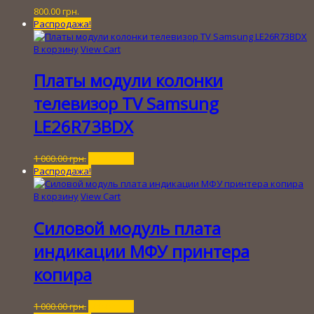
800.00
грн.
Распродажа!
В корзину
View Cart
Платы модули колонки
телевизор ТV Samsung
LE26R73BDX
Первоначальная
Текущая
1 000.00
грн.
150.00
грн.
цена
цена:
Распродажа!
составляла
150.00 грн..
1
В корзину
View Cart
000.00 грн..
Силовой модуль плата
индикации МФУ принтера
копира
Первоначальная
Текущая
1 000.00
грн.
100.00
грн.