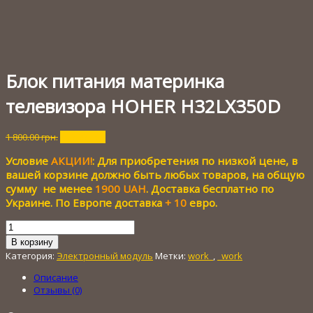
Блок питания материнка
телевизора HOHER H32LX350D
Первоначальная
Текущая
1 800.00
грн.
250.00
грн.
цена
цена:
Условие
АКЦИИ!
: Для приобретения по низкой цене, в
составляла
250.00 грн..
1
вашей корзине должно быть любых товаров, на общую
800.00 грн..
сумму не менее
1900 UAH
. Доставка бесплатно по
Украине. По Европе доставка
+ 10
евро.
Количество
товара
В корзину
Блок
Категория:
Электронный модуль
Метки:
work_
,
_work
питания
материнка
Описание
телевизора
Отзывы (0)
HOHER