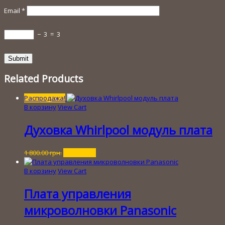
Email
*
−
3
=
3
Related Products
Распродажа!
В корзину
View Cart
Духовка Whirlpool модуль плата
Первоначальная
Текущая
1 800.00
грн.
450.00
грн.
цена
цена:
составляла
450.00 грн..
В корзину
View Cart
1
800.00 грн..
Плата управления
микроволновки Panasonic