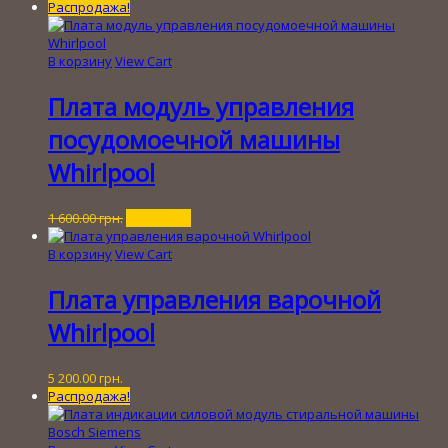
цена
цена:
Распродажа!
составляла
100.00 грн..
1
000.00 грн..
В корзину
View Cart
Плата модуль управления
посудомоечной машины
Whirlpool
Первоначальная
Текущая
1 600.00
грн.
100.00
грн.
цена
цена:
составляла
100.00 грн..
В корзину
View Cart
1
600.00 грн..
Плата управления варочной
Whirlpool
5 200.00
грн.
Распродажа!