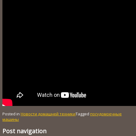
Posted in
Новости домашней техники
Tagged
посудомоечные
машины
Post navigation