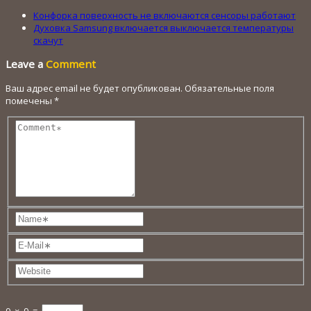
Конфорка поверхность не включаются сенсоры работают
Духовка Samsung включается выключается температуры
скачут
Leave a
Comment
Ваш адрес email не будет опубликован.
Обязательные поля
помечены
*
9
×
9
=