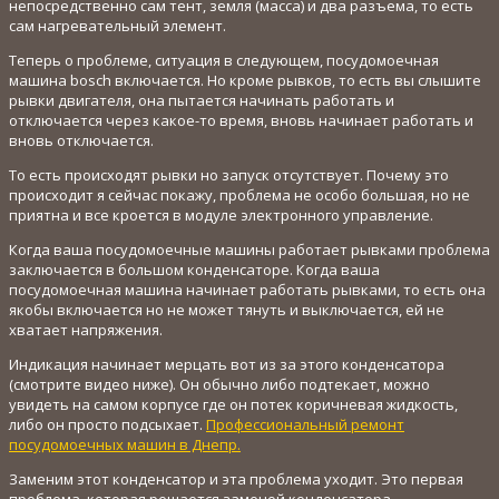
непосредственно сам тент, земля (масса) и два разъема, то есть
сам нагревательный элемент.
Теперь о проблеме, ситуация в следующем, посудомоечная
машина bosch включается. Но кроме рывков, то есть вы слышите
рывки двигателя, она пытается начинать работать и
отключается через какое-то время, вновь начинает работать и
вновь отключается.
То есть происходят рывки но запуск отсутствует. Почему это
происходит я сейчас покажу, проблема не особо большая, но не
приятна и все кроется в модуле электронного управление.
Когда ваша посудомоечные машины работает рывками проблема
заключается в большом конденсаторе. Когда ваша
посудомоечная машина начинает работать рывками, то есть она
якобы включается но не может тянуть и выключается, ей не
хватает напряжения.
Индикация начинает мерцать вот из за этого конденсатора
(смотрите видео ниже). Он обычно либо подтекает, можно
увидеть на самом корпусе где он потек коричневая жидкость,
либо он просто подсыхает.
Профессиональный ремонт
посудомоечных машин в Днепр.
Заменим этот конденсатор и эта проблема уходит. Это первая
проблема, которая решается заменой конденсатора.