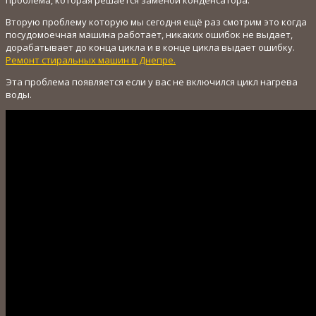
Вторую проблему которую мы сегодня ещё раз смотрим это когда
посудомоечная машина работает, никаких ошибок не выдает,
дорабатывает до конца цикла и в конце цикла выдает ошибку.
Ремонт стиральных машин в Днепре.
Эта проблема появляется если у вас не включился цикл нагрева
воды.