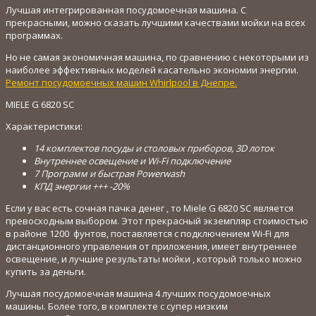
Лучшая интегрированная посудомоечная машина. С
прекрасными, можно сказать лучшими качествами мойки на всех
программах.
Но не самая экономичная машина, по сравнению с некоторыми из
наиболее эффективных моделей касательно экономии энергии.
Ремонт посудомоечных машин Whirlpool в Днепре.
MIELE G 6820 SC
Характеристики:
14 комплектов посуды и столовых приборов, 3D лоток
Внутреннее освещение и Wi-Fi подключение
7 Программ и быстрая Powerwash
КПД энергии +++ -20%
Если у вас есть сочная пачка денег , то Miele G 6820 SC является
превосходным выбором. Этот прекрасный экземпляр стоимостью
в районе 1200 фунтов, поставляется с подключением Wi-Fi для
дистанционного управления от приложения, имеет внутреннее
освещение, и лучшие результаты мойки , который только можно
купить за деньги.
Лучшая посудомоечная машина 4 лучших посудомоечных
машины. Более того, в комплекте с супер низким