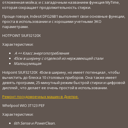
отложенная мойка;
и с загадочным названием функция MyTime,
которая сокращает продолжительность стирки.
Проще говоря, Indesit DFG26B1 выполняет свои основные функции,
проста в использовании и с хорошими учетными ЭКО
параметрами.
HOTPOINT SIUF32120X
Характеристики:
A ++ Класс энергопотребления
45см в ширину с отделкой из нержавеющей стали
Малошумящая
Hotpoint SIUF32120X 45см в ширину, но имеет потенциал , чтобы
вычистить до блеска 10 столовых приборов. Она также имеет
девять программ, 25-минутный режим быстрой стирки и цифровой
дисплей , что делает ее очень простой в использовании.
Ремонт посудомоечных машин в Днепре.
Whirlpool WIO 3T123 PEF
Характеристики:
6th Sense и PowerClean.