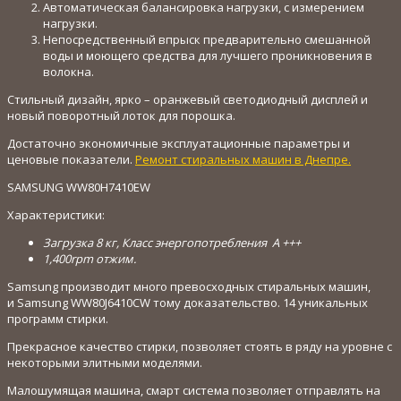
Автоматическая балансировка нагрузки, с измерением
нагрузки.
Непосредственный впрыск предварительно смешанной
воды и моющего средства для лучшего проникновения в
волокна.
Стильный дизайн, ярко –
оранжевый светодиодный дисплей и
новый поворотный лоток для порошка.
Д
остаточно экономичные эксплуатационные параметры и
ценовые показатели.
Ремонт стиральных машин в Днепре.
SAMSUNG WW80H7410EW
Характеристики:
Загрузка 8 кг, Класс энергопотребления A +++
1,400rpm отжим.
Samsung производит много превосходных стиральных машин,
и Samsung WW80J6410CW тому доказательство. 14 уникальных
программ стирки.
Прекрасное качество стирки, позволяет стоять в ряду на уровне с
некоторыми элитными моделями.
Малошумящая машина, смарт система позволяет отправлять на