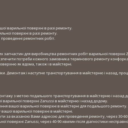
шої варильної поверхні в разі ремонту.
ьної поверхні в разі ремонту.
и проведенні ремонтних робіт.
них запчастин для виробництва ремонтних робіт варильної поверхні Z
безпечити потреби кожного замовника термінового ремонту конфорка
верхню як вдома, також і в майстерні.
іки. Демонтаж і наступне транспортування в майстерню і назад, про
емонтажу з метою подальшого транспортування в майстерню і назад д
 варильної поверхні Zanussi в майстерню і назад додому.
ення вашої варильної поверхні в майстерні для подальшого ремонту.
 вашої варильної поверхні в майстерні.
ути за вказаною Вами адресою для проведення ремонту, через 30-60
ої поверхні Zanussi, через 40-90 хвилин після діагностики несправно