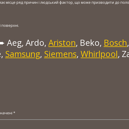
має місце ряд причин і людський фактор, що може призводити до поло
 поверхні.
➨ Aeg, Ardo,
Ariston
, Beko,
Bosch
e,
Samsung
,
Siemens
,
Whirlpool
, Z
значені
*