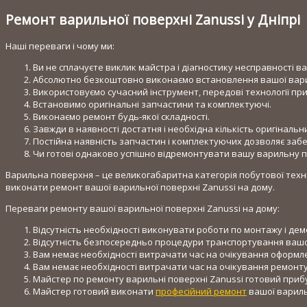
Ремонт варильної поверхні Zanussi у Дніпрі
Наші переваги і чому ми:
Ви не сплачуєте виклик майстра і діагностику несправності ва
Абсолютно безкоштовно виконаємо встановлення вашої варил
Використовуємо сучасний інструмент, передові технології пр
Встановимо оригінальні запчастини та комплектуючі.
Виконаємо ремонт будь-якої складності.
Завжди в наявності достатня і необхідна кількість оригіналь
Постійна наявність запчастин і комплектуючих дозволяє за
Чи готові однаково успішно відремонтувати вашу варильну по
Варильна поверхня – це великогабаритна категорія побутової техн
виконати ремонт вашої варильної поверхні Zanussi на дому.
Переваги ремонту вашої варильної поверхні Zanussi на дому:
Відсутність необхідності виконувати роботи по монтажу і д
Відсутність безпосередньо процедури транспортування вашої
Вам немає необхідності витрачати час на очікування оформл
Вам немає необхідності витрачати час на очікування ремонту
Майстер по ремонту варильні поверхні Zanussi готовий приб
Майстер готовий виконати
професійний ремонт
вашої варильн