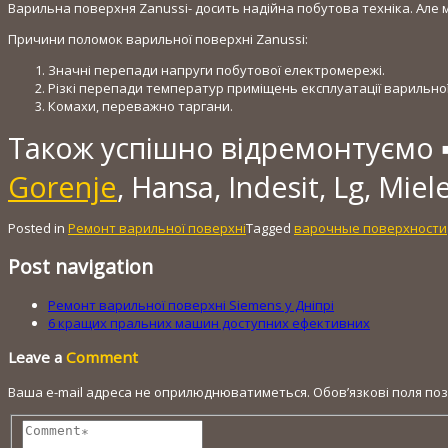
Варильна поверхня Zanussi- досить надійна побутова техніка. Але 
Причини поломок варильної поверхні Zanussi:
Значні перепади напруги побутової електромережі.
Різкі перепади температур приміщень експлуатації варильної
Комахи, переважно таргани.
Також успішно відремонтуємо 
Gorenje
, Hansa, Indesit, Lg, Miel
Posted in
Ремонт варильної поверхні
Tagged
варочные поверхности
Post navigation
Ремонт варильної поверхні Siemens у Дніпрі
6 кращих пральних машин доступних ефективних
Leave a
Comment
Ваша e-mail адреса не оприлюднюватиметься.
Обов’язкові поля по