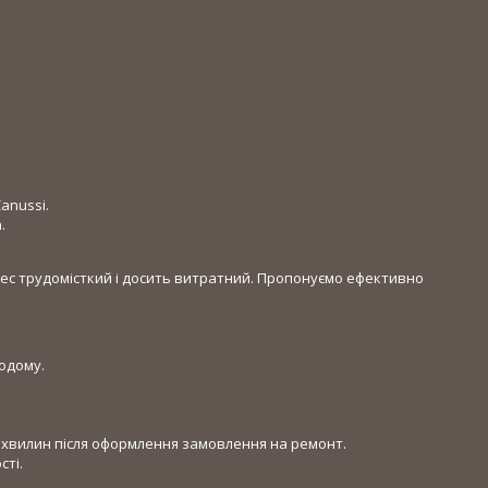
anussi.
.
цес трудомісткий і досить витратний. Пропонуємо ефективно
одому.
 хвилин після оформлення замовлення на ремонт.
сті.