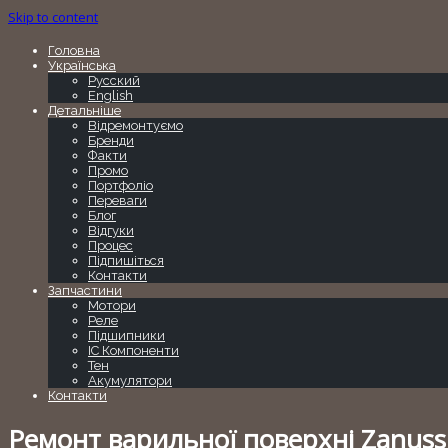
Skip to content
Головна
Українська
Русский
English
Детальніше
Відремонтуємо
Бренди
Факти
Промо
Портфоліо
Переваги
Блог
Відгуки
Процес
Підпишіться
Контакти
Запчастини
Мотори
Реле
Підшипники
IC Компоненти
Тен
Акумулятори
Контакти
Ремонт варильної поверхні Zanussi