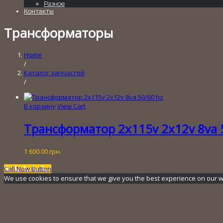
Разное
Контакты
Трансформаторы
Home
/
Каталог запчастей
/
В корзину
View Cart
Трансформатор 2х115v 2х12v 8va 
1 600.00
грн.
Call Now Button
We use cookies to ensure that we give you the best experience on our webs