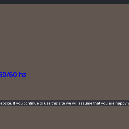
50/60 hz
ite. If you continue to use this site we will assume that you are happy wi