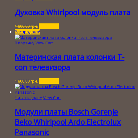
1
800.00 грн..
Духовка Whirlpool модуль плата
Первоначальная
Текущая
1 800.00
грн.
450.00
грн.
цена
цена:
Распродажа!
составляла
450.00 грн..
1
В корзину
View Cart
800.00 грн..
Материнская плата колонки T-
con телевизора
Первоначальная
Текущая
1 800.00
грн.
250.00
грн.
цена
цена:
составляла
250.00 грн..
1
Читать далее
View Cart
800.00 грн..
Модули платы Bosch Gorenje
Beko Whirlpool Ardo Electrolux
Panasonic