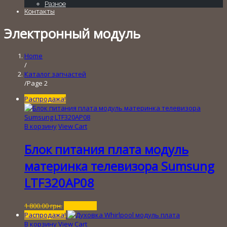
Разное
Контакты
Электронный модуль
Home
/
Каталог запчастей
/Page 2
Распродажа!
В корзину
View Cart
Блок питания плата модуль
материнка телевизора Sumsung
LTF320AP08
Первоначальная
Текущая
1 800.00
грн.
200.00
грн.
цена
цена:
Распродажа!
составляла
200.00 грн..
В корзину
View Cart