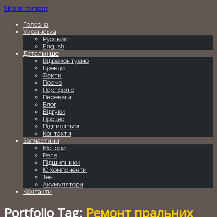
Skip to content
Головна
Українська
Русский
English
Детальніше
Відремонтуємо
Бренди
Факти
Промо
Портфоліо
Переваги
Блог
Відгуки
Процес
Підпишіться
Контакти
Запчастини
Мотори
Реле
Підшипники
IC Компоненти
Тен
Акумулятори
Контакти
Portfolio Tag:
Ремонт пральних