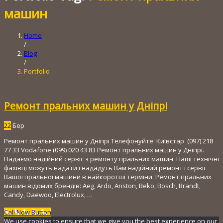
машин
Home
/
Blog
/
Portfolio
Ремонт пральних машин у Дніпрі
22
Бер
Ремонт пральних машин у Дніпрі Телефонуйте: Київстар (097) 218 ​​
77 33 Vodafone (099) 020 43 83 Ремонт пральних машин у Дніпрі.
Надаємо надійний сервіс з ремонту пральних машин. Наші технічні
фахівці можуть надати і нададуть Вам надійний ремонт і сервіс
Вашої пральної машини в найкоротші терміни. Ремонт пральних
машин відомих брендів: Aeg, Ardo, Ariston, Beko, Bosch, Brandt,
Candy, Daewoo, Electrolux, …
Call Now Button
We use cookies to ensure that we give you the best experience on our