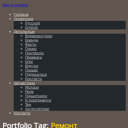
Skip to content
Головна
Українська
Русский
English
Детальніше
Відремонтуємо
Бренди
Факти
Промо
Портфоліо
Переваги
Блог
Відгуки
Процес
Підпишіться
Контакти
Запчастини
Мотори
Реле
Підшипники
IC Компоненти
Тен
Акумулятори
Контакти
Portfolio Tag:
Ремонт