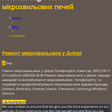
мікрохвильових печей
Home
/
Blog
/
Portfolio
Ремонт мікрохвильовок у Дніпрі
22
Бер
Ремонт мікрохвильовок у Дніпрі Телефонуйте: Київстар (097) 218 ​​77
33 Vodafone (099) 020 43 83 Ремонт мікрохвильовок у Дніпрі. Завжди
швидкий та якісний ремонт мікрохвильовок. Телефонуйте, та
отримайте професійний ремонт мікрохвильовок відомих брендів.
Daewoo, Electrolux, Gorenje, Hansa, Panasonic, Samsung, Whirlpool,
Zanussi.
Call Now Button
We use cookies to ensure that we give you the best experience on our
website. If you continue to use this site we will assume that you are