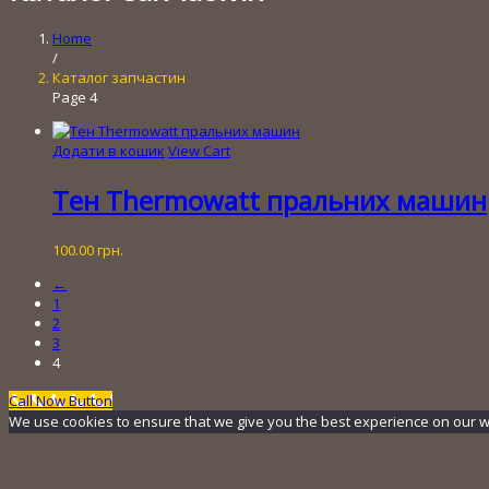
Home
/
Каталог запчастин
Page 4
Додати в кошик
View Cart
Тен Thermowatt пральних машин
100.00
грн.
←
1
2
3
4
Call Now Button
We use cookies to ensure that we give you the best experience on our webs