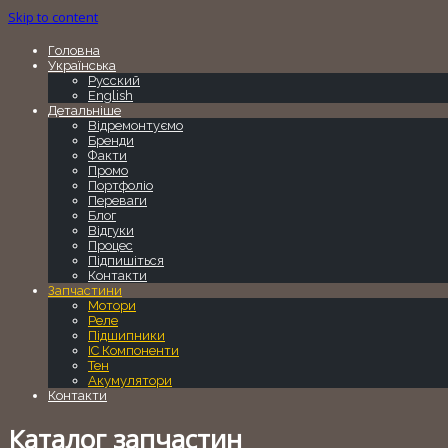
Skip to content
Головна
Українська
Русский
English
Детальніше
Відремонтуємо
Бренди
Факти
Промо
Портфоліо
Переваги
Блог
Відгуки
Процес
Підпишіться
Контакти
Запчастини
Мотори
Реле
Підшипники
IC Компоненти
Тен
Акумулятори
Контакти
Каталог запчастин